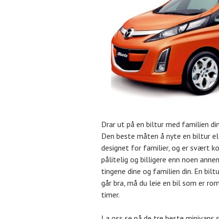
Drar ut på en biltur med familien din,
Den beste måten å nyte en biltur elle
designet for familier, og er svært k
pålitelig og billigere enn noen annen 
tingene dine og familien din. En biltu
går bra, må du leie en bil som er ro
timer.
La oss se på de tre beste minivans 