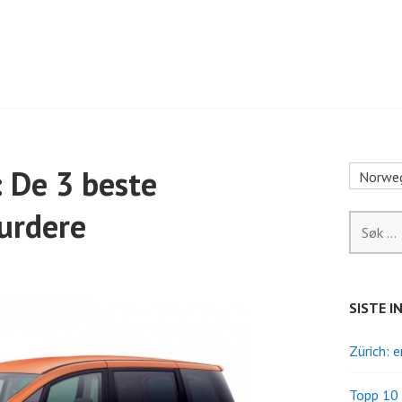
 De 3 beste
Norweg
vurdere
Søk
etter:
SISTE 
Zürich: 
Topp 10 