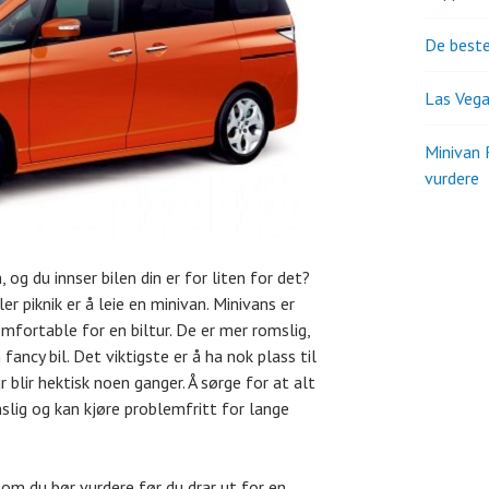
De beste
Las Vega
Minivan 
vurdere
 og du innser bilen din er for liten for det?
r piknik er å leie en minivan. Minivans er
omfortable for en biltur. De er mer romslig,
fancy bil. Det viktigste er å ha nok plass til
r blir hektisk noen ganger. Å sørge for at alt
mslig og kan kjøre problemfritt for lange
som du bør vurdere før du drar ut for en