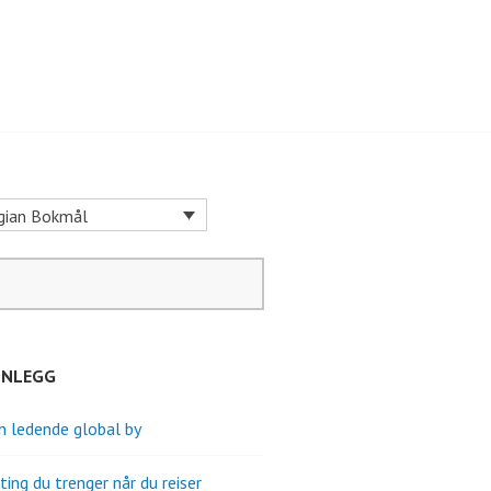
ian Bokmål
INNLEGG
en ledende global by
ting du trenger når du reiser