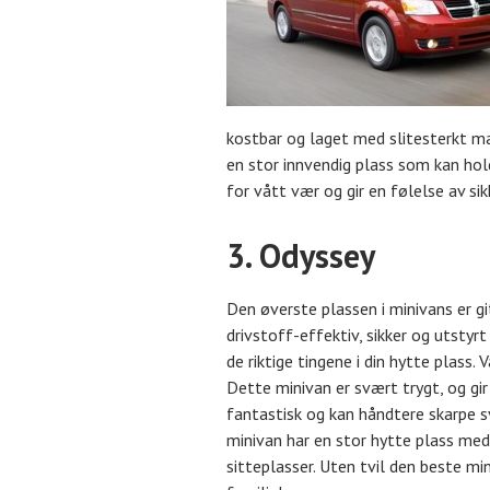
kostbar og laget med slitesterkt mat
en stor innvendig plass som kan hol
for vått vær og gir en følelse av si
3. Odyssey
Den øverste plassen i minivans er g
drivstoff-effektiv, sikker og utstyr
de riktige tingene i din hytte plass. 
Dette minivan er svært trygt, og gir
fantastisk og kan håndtere skarpe s
minivan har en stor hytte plass me
sitteplasser. Uten tvil den beste mi