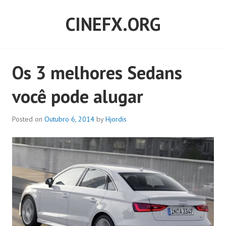
Skip
CINEFX.ORG
to
content
Os 3 melhores Sedans
você pode alugar
Posted on
Outubro 6, 2014
by
Hjordis