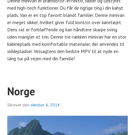
Denne minivan er brændstof-effektiv, sikker og udstyret
med high-tech funktioner. Du får de rigtige ting i din kahyt
plads. Van er en top favorit blandt familier. Denne minivan
er meget sikker, hvilket giver fuld kontrol over køretøjet.
Dens rat er forbløffende og kan håndtere skarpe sving
uden mangler et trin. Denne tre-rækken minivan har en stor
kabineplads med komfortable materialer, der anvendes til
siddepladser. Velsagtens den bedste MPV til at nyde en
lang tur på vejen med din familie!
Norge
Skrevet den
oktober 6, 2014