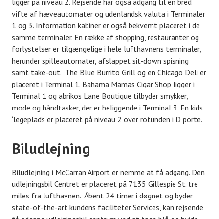
ligger på niveau 2. Rejsende har også adgang til en bred
vifte af hæveautomater og udenlandsk valuta i Terminaler
1 og 3. Information kabiner er også bekvemt placeret i de
samme terminaler. En række af shopping, restauranter og
forlystelser er tilgængelige i hele lufthavnens terminaler,
herunder spilleautomater, afslappet sit-down spisning
samt take-out. The Blue Burrito Grill og en Chicago Deli er
placeret i Terminal 1. Bahama Mamas Cigar Shop ligger i
Terminal 1 og abrikos Lane Boutique tilbyder smykker,
mode og håndtasker, der er beliggende i Terminal 3. En kids
‘legeplads er placeret på niveau 2 over rotunden i D porte.
Biludlejning
Biludlejning i McCarran Airport er nemme at få adgang. Den
udlejningsbil Centret er placeret på 7135 Gillespie St. tre
miles fra lufthavnen. Åbent 24 timer i døgnet og byder
state-of-the-art kundens faciliteter Services, kan rejsende
få adgang udlejningsbil centrum ved at tage blå og hvide