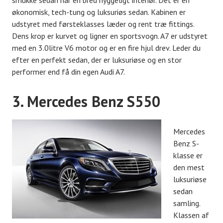
smukke sedan har en bred hyggeligt interiør. Det er en
økonomisk, tech-tung og luksuriøs sedan. Kabinen er
udstyret med førsteklasses læder og rent træ fittings.
Dens krop er kurvet og ligner en sportsvogn. A7 er udstyret
med en 3.0litre V6 motor og er en fire hjul drev. Leder du
efter en perfekt sedan, der er luksuriøse og en stor
performer end få din egen Audi A7.
3. Mercedes Benz S550
Mercedes
Benz S-
klasse er
den mest
luksuriøse
sedan
samling.
Klassen af ​​