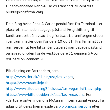
tilbagevendende Rent-A-Car os transport til centrets
biludlejningsfirma valg.
De blå og hvide Rent-A-Car os pendulfart fra Terminal 1 er
placeret i nærheden bagage påstand. Følg skiltning til
landtransport på niveau 1 og fortsæt til rumfærgen steder
i centrum medier uden for døre 10 og 11. Fra Terminal 3, er
rumfærgen til leje bil center placeret nær bagage påstand
på niveau 0, uden for de vestlige døre 51 gennem 54 og
øst døre 55 gennem 58.
Biludlejning omfatter dem, som
http://www.sixt.dk/billeje/usa/las-vegas
,
https://www.usabilleje.dk
,
http://www.biludlejning24.dk/usa/las-vegas-lufthavn.php
,
https://www.billejeguiden.dk/usa/las-vegas.php
. For
yderligere oplysninger om McCarran International Airport få
adgang til deres hjemmeside på
www.mccarran.com
eller