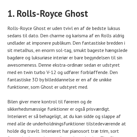
1. Rolls-Royce Ghost
Rolls-Royce Ghost er uden tvivl en af ​​de bedste luksus
sedans til dato. Den charme og karisma af en Rolls aldrig
undlader at imponere publikum. Den fantastiske bredden i
sit metalhus, en enorm sol-tag, smukt bageste hængslede
bagdøre og luksuriøse interiør er bare begyndelsen til sin
awesomeness. Denne ekstra-ordinær sedan er udstyret
med en twin turbo V-12 og udfører forbløffende. Den
fantastiske 3D by billeddannelse er en af ​​de unikke
funktioner, som Ghost er udstyret med.
Bilen giver mere kontrol til føreren og de
sikkerhedsmæssige funktioner er også prisværdigt.
Interiøret er så behageligt, at du kan sidde og slappe af
med alle de underholdningsfunktioner tilstedeværende at
holde dig travlt. Interiøret har pianosort træ trim, sort