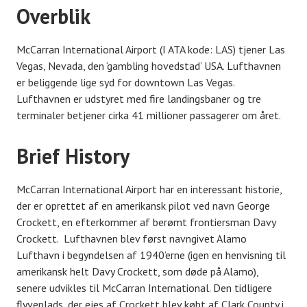
Overblik
McCarran International Airport (I ATA kode: LAS) tjener Las
Vegas, Nevada, den ‘gambling hovedstad’ USA. Lufthavnen
er beliggende lige syd for downtown Las Vegas.
Lufthavnen er udstyret med fire landingsbaner og tre
terminaler betjener cirka 41 millioner passagerer om året.
Brief History
McCarran International Airport har en interessant historie,
der er oprettet af en amerikansk pilot ved navn George
Crockett, en efterkommer af berømt frontiersman Davy
Crockett. Lufthavnen blev først navngivet Alamo
Lufthavn i begyndelsen af ​​1940’erne (igen en henvisning til
amerikansk helt Davy Crockett, som døde på Alamo),
senere udvikles til McCarran International. Den tidligere
flyveplads, der ejes af Crockett blev købt af Clark County i