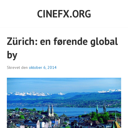
Hop
CINEFX.ORG
til
indhold
Zürich: en førende global
by
Skrevet den
oktober 6, 2014